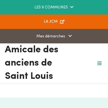
Aller au menu
Aller au contenu
LES 9 COMMUNES
Aller à la recherche
LA 3CM
Mes démarches
Amicale des
anciens de
M
e
Saint Louis
n
u