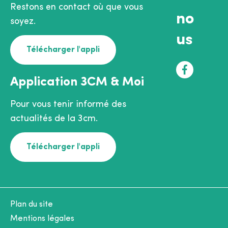
Restons en contact où que vous
no
soyez.
us
Télécharger l'appli
F
Application 3CM & Moi
a
c
Pour vous tenir informé des
e
actualités de la 3cm.
b
o
Télécharger l'appli
o
k
Plan du site
Mentions légales