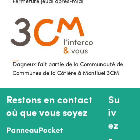
Fermeture jeudi après-midi
Dagneux fait partie de la Communauté de
Communes de la Côtière à Montluel 3CM
Restons en contact
Su
où que vous soyez
iv
ez
PanneauPocket
-