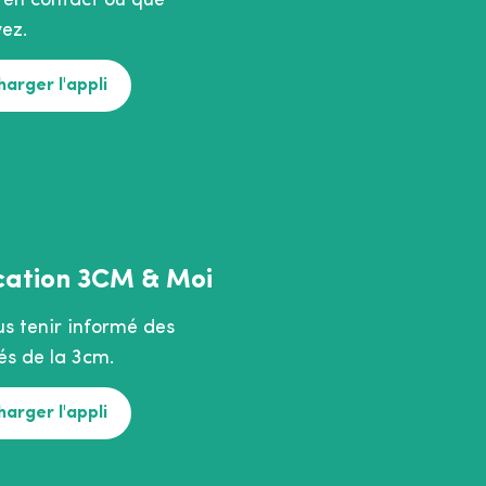
 en contact où que
ez.
harger l'appli
cation 3CM & Moi
us tenir informé des
és de la 3cm.
harger l'appli