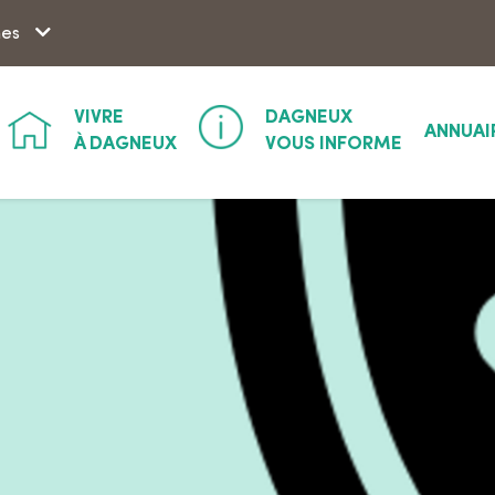
Aller à la recherche
hes
VIVRE
DAGNEUX
ANNUAI
À DAGNEUX
VOUS INFORME