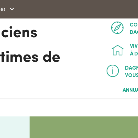
Aller à la recherche
hes
CO
nciens
DA
VI
ctimes de
À 
DAG
VOUS
ANNU