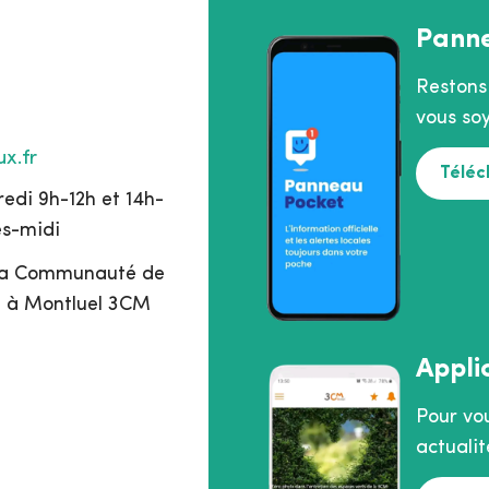
Pann
Restons
vous soy
x.fr
Téléc
edi 9h-12h et 14h-
ès-midi
 la Communauté de
 à Montluel 3CM
Appli
Pour vo
actualit