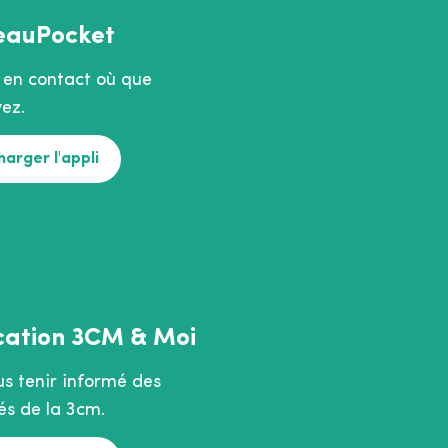
eauPocket
 en contact où que
ez.
harger l'appli
cation 3CM & Moi
us tenir informé des
és de la 3cm.