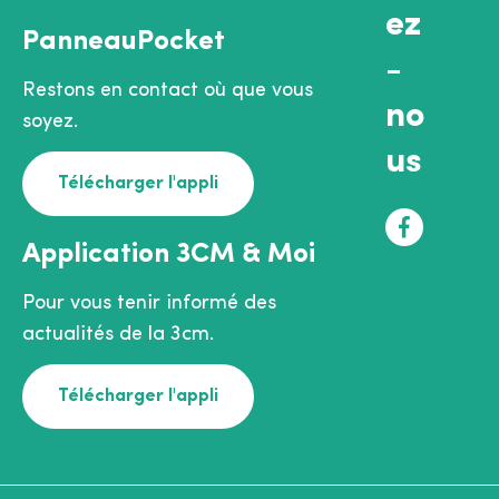
ez
PanneauPocket
-
Restons en contact où que vous
no
soyez.
us
Télécharger l'appli
F
Application 3CM & Moi
a
c
Pour vous tenir informé des
e
actualités de la 3cm.
b
o
Télécharger l'appli
o
k