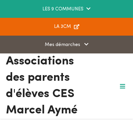
Aller au menu
Aller au contenu
LES 9 COMMUNES
Aller à la recherche
LA 3CM
Mes démarches
Associations
des parents
d'élèves CES
M
e
n
u
Marcel Aymé