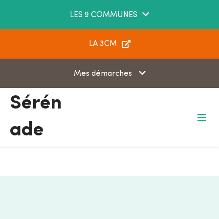
Aller au menu
Aller au contenu
LES 9 COMMUNES
Aller à la recherche
LA 3CM
Mes démarches
Sérén
ade
M
e
n
u