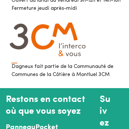
Ouvert du lundi au vendredi 9h-12h et 14h-18h
Fermeture jeudi après-midi
Dagneux fait partie de la Communauté de
Communes de la Côtière à Montluel 3CM
Restons en contact
Su
où que vous soyez
iv
ez
PanneauPocket