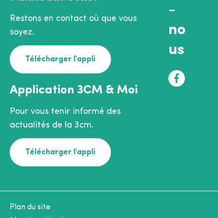
-
Restons en contact où que vous
no
soyez.
us
Télécharger l'appli
F
Application 3CM & Moi
a
c
Pour vous tenir informé des
e
actualités de la 3cm.
b
o
Télécharger l'appli
o
k
Plan du site