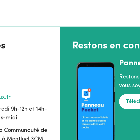
es
Restons en con
Pann
Restons
vous soy
x.fr
Téléc
edi 9h-12h et 14h-
ès-midi
 la Communauté de
 à Montluel 3CM