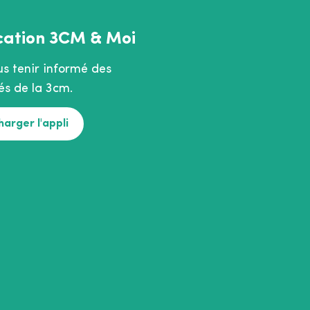
cation 3CM & Moi
us tenir informé des
és de la 3cm.
harger l'appli