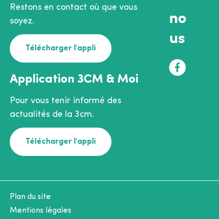
Restons en contact où que vous
no
soyez.
us
Télécharger l'appli
F
Application 3CM & Moi
a
c
Pour vous tenir informé des
e
actualités de la 3cm.
b
o
Télécharger l'appli
o
k
Plan du site
Mentions légales