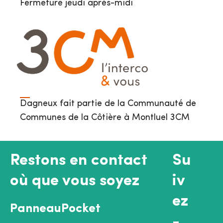
Fermeture jeudi après-midi
Dagneux fait partie de la Communauté de
Communes de la Côtière à Montluel 3CM
Restons en contact
Su
où que vous soyez
iv
ez
PanneauPocket
-