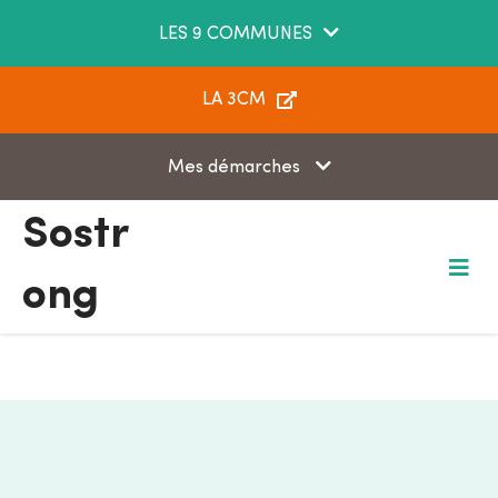
Aller au menu
Aller au contenu
LES 9 COMMUNES
Aller à la recherche
LA 3CM
Mes démarches
Sostr
ong
M
e
n
u