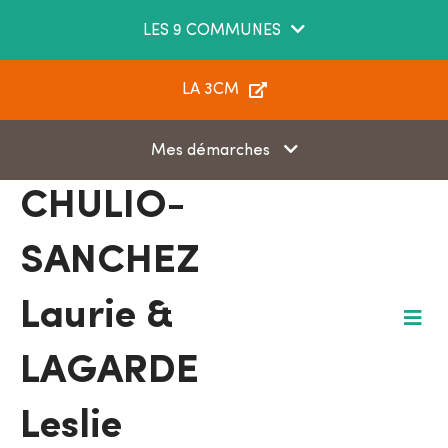
Aller au menu
Aller au contenu
LES 9 COMMUNES
Aller à la recherche
LA 3CM
Mes démarches
CHULIO-
SANCHEZ
Laurie &
M
e
LAGARDE
n
u
Leslie