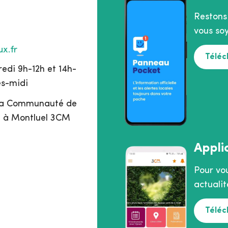
Restons
vous soy
x.fr
Téléc
edi 9h-12h et 14h-
ès-midi
 la Communauté de
 à Montluel 3CM
Appli
Pour vo
actualit
Téléc