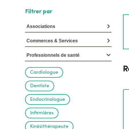
Filtrer par
V
o
Associations
i
Commerces & Services
r
Professionnels de santé
l
R
'
Cardiologue
a
Dentiste
n
Endocrinologue
n
Infirmières
u
a
Kinésithérapeute