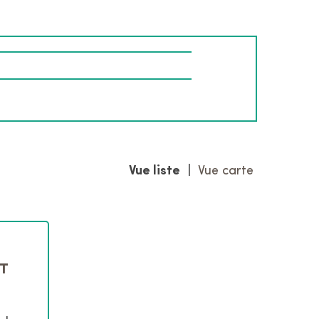
r
l
e
s
i
t
e
Vue liste
|
Vue carte
T