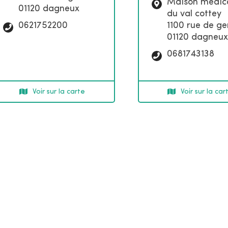
c
Maison médic
01120 dagneux
l
du val cottey
é
T
0621752200
1100 rue de g
s
é
01120 dagneux
l
T
0681743138
é
é
p
l
h
é
Voir sur la carte
Voir sur la car
o
p
n
h
e
o
:
n
e
: