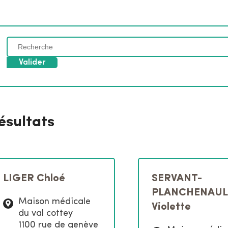
C
h
e
r
c
h
e
ésultats
r
p
a
r
m
LIGER Chloé
SERVANT-
o
PLANCHENAUL
t
Maison médicale
s
Violette
du val cottey
-
1100 rue de genève