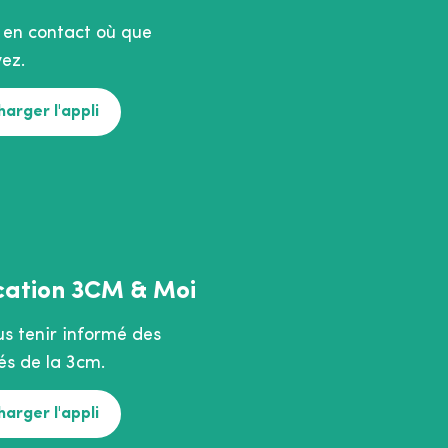
 en contact où que
ez.
harger l'appli
cation 3CM & Moi
us tenir informé des
és de la 3cm.
harger l'appli