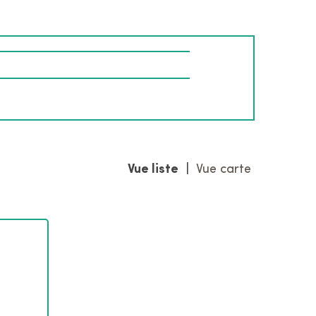
r
l
e
s
i
t
e
Vue liste
|
Vue carte