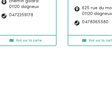
c
chemin gillard
l
01120 dagneux
625 rue du mo
é
01120 dagneux
T
0472259178
s
é
T
0478065580
l
é
é
l
p
é
Voir sur la carte
Voir sur la car
h
p
o
h
n
o
e
n
:
e
: