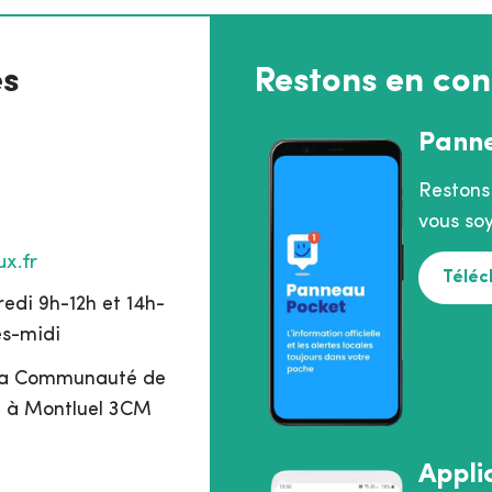
es
Restons en con
Pann
Restons
vous soy
x.fr
Téléc
edi 9h-12h et 14h-
ès-midi
 la Communauté de
 à Montluel 3CM
Appli