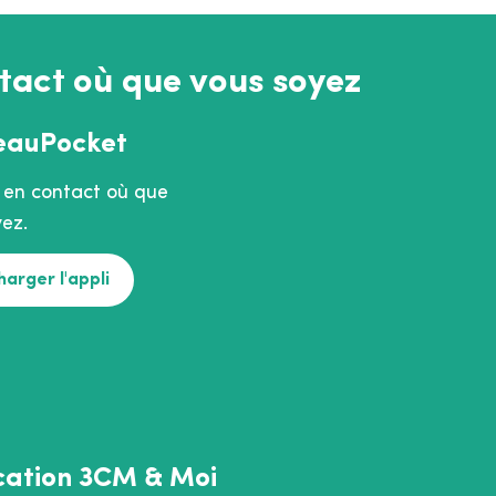
tact où que vous soyez
eauPocket
 en contact où que
ez.
harger l'appli
cation 3CM & Moi