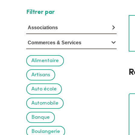
Filtrer par
V
o
Associations
i
Commerces & Services
r
l
Alimentaire
R
'
Artisans
a
Auto école
n
Automobile
n
Banque
u
a
Boulangerie