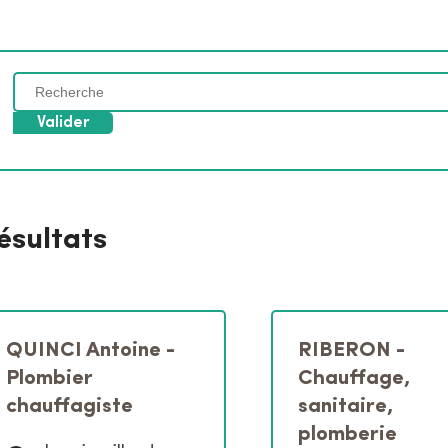
C
h
e
r
c
h
e
ésultats
r
p
a
r
m
QUINCI Antoine -
RIBERON -
o
Plombier
Chauffage,
t
s
chauffagiste
sanitaire,
-
plomberie