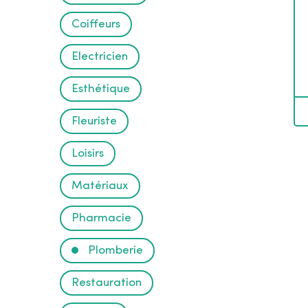
i
Coiffeurs
r
Electricien
e
Esthétique
Fleuriste
Loisirs
Matériaux
Pharmacie
Plomberie
Restauration