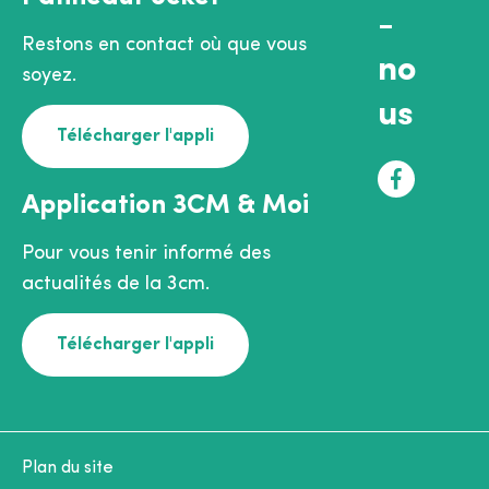
-
Restons en contact où que vous
no
soyez.
us
Télécharger l'appli
F
Application 3CM & Moi
a
c
Pour vous tenir informé des
e
actualités de la 3cm.
b
o
Télécharger l'appli
o
k
Plan du site