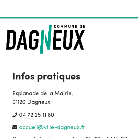
o
n
e
:
Infos pratiques
Esplanade de la Mairie,
01120 Dagneux
04 72 25 11 80
accueil@ville-dagneux.fr