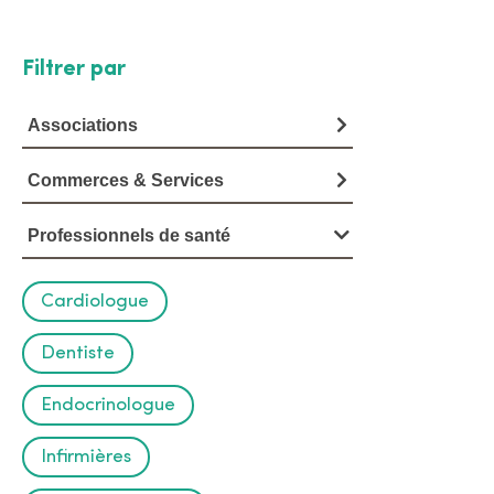
Filtrer par
V
o
Associations
i
Commerces & Services
r
Professionnels de santé
l
'
Cardiologue
a
Dentiste
n
Endocrinologue
n
u
Infirmières