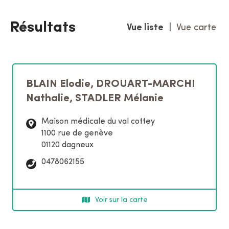
h
e
Résultats
Vue liste
|
Vue carte
r
p
a
r
m
BLAIN Elodie, DROUART-MARCHI
o
Nathalie, STADLER Mélanie
t
s
Maison médicale du val cottey
-
1100 rue de genève
c
01120 dagneux
l
é
T
0478062155
s
é
l
é
Voir sur la carte
p
h