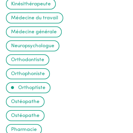
a
Kinésithérapeute
i
Médecine du travail
r
Médecine générale
e
Neuropsychologue
Orthodontiste
Orthophoniste
Orthoptiste
Ostéopathe
Ostéopathe
Pharmacie