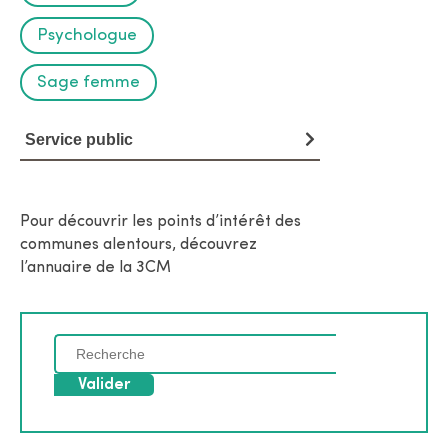
Psychologue
Sage femme
Service public
Pour découvrir les points d’intérêt des
communes alentours, découvrez
l’annuaire de la 3CM
C
h
e
r
c