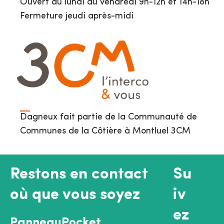
Ouvert du lundi au vendredi 9h-12h et 14h-18h
Fermeture jeudi après-midi
Dagneux fait partie de la Communauté de
Communes de la Côtière à Montluel 3CM
Restons en contact
Su
où que vous soyez
iv
ez
PanneauPocket